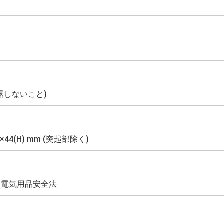
(結露しないこと)
D)×44(H) mm (突起部除く)
HS、電気用品安全法