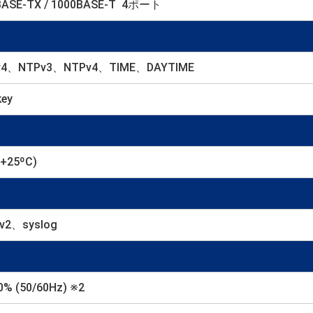
0BASE-TX / 1000BASE-T 4ポート
v4、NTPv3、NTPv4、TIME、DAYTIME
ey
+25ºC)
2、syslog
% (50/60Hz) ※2