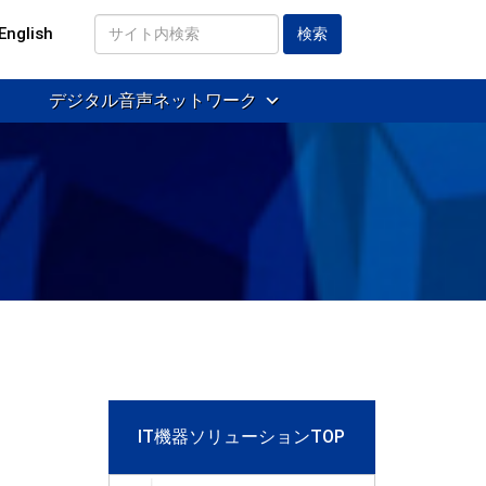
English
サ
イ
デジタル音声ネットワーク
ト
内
検
索
IT機器ソリューションTOP