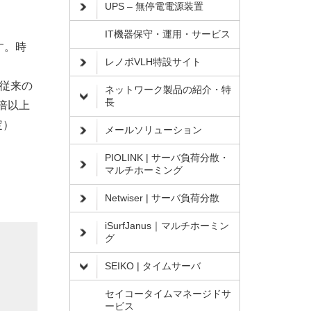
UPS – 無停電電源装置
IT機器保守・運用・サービス
す。時
レノボVLH特設サイト
ど従来の
ネットワーク製品の紹介・特
長
5倍以上
定）
メールソリューション
PIOLINK | サーバ負荷分散・
マルチホーミング
Netwiser | サーバ負荷分散
iSurfJanus｜マルチホーミン
グ
SEIKO | タイムサーバ
セイコータイムマネージドサ
ービス