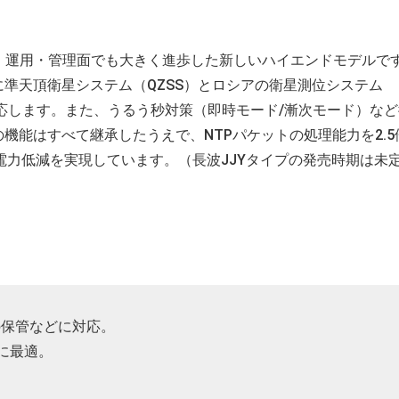
、運用・管理面でも大きく進歩した新しいハイエンドモデルで
に準天頂衛星システム（QZSS）とロシアの衛星測位システム
に対応します。また、うるう秒対策（即時モード/漸次モード）な
ての機能はすべて継承したうえで、NTPパケットの処理能力を2.
電力低減を実現しています。（長波JJYタイプの発売時期は未
の保管などに対応。
に最適。