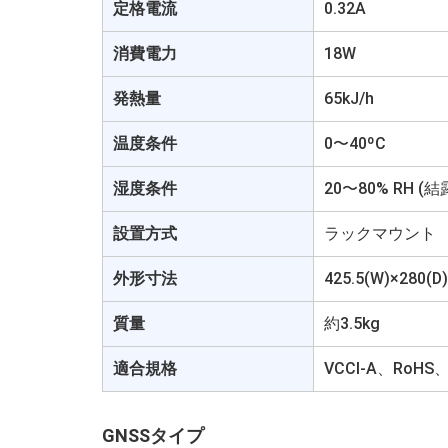
定格電流
0.32A
消費電力
18W
発熱量
65kJ/h
温度条件
0〜40ºC
湿度条件
20〜80% RH 
設置方式
ラックマウント
外形寸法
425.5(W)×280(
質量
約3.5kg
適合規格
VCCI-A、Ro
GNSSタイプ