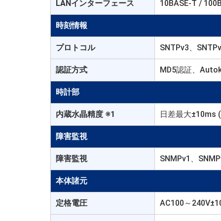
LANインターフェース
10BASE-T / 10
時刻情報
プロトコル
SNTPv3、SNTP
認証方式
MD5認証、Autok
時計部
内蔵水晶精度 ※1
日差最大±10ms (
障害監視
障害監視
SNMPv1、SNMPv
本体諸元
定格電圧
AC100～240V±10