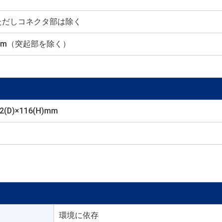
）ただしコネクタ部は除く
H) mm（突起部を除く）
2(D)×116(H)mm
環境に依存