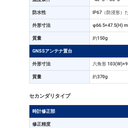
防水性
IP67（防浸形
外形寸法
φ66.5×47.5(
質量
約150g
GNSSアンテナ置台
外形寸法
六角形 103(W)×9
質量
約370g
セカンダリタイプ
時計修正部
修正精度