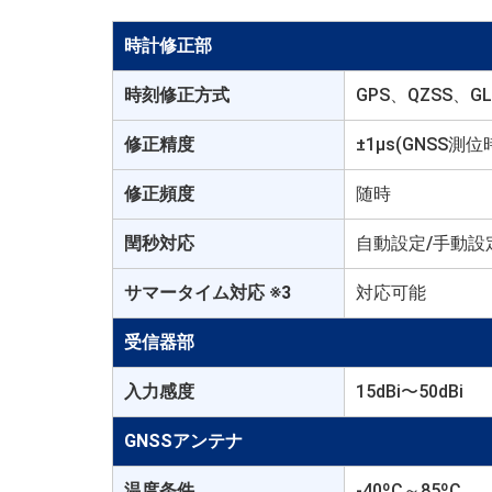
時計修正部
時刻修正方式
GPS、QZSS、GL
修正精度
±1µs(GNSS測
修正頻度
随時
閏秒対応
自動設定/手動設
サマータイム対応 ※3
対応可能
受信器部
入力感度
15dBi〜50dBi
GNSSアンテナ
温度条件
-40ºC～85ºC